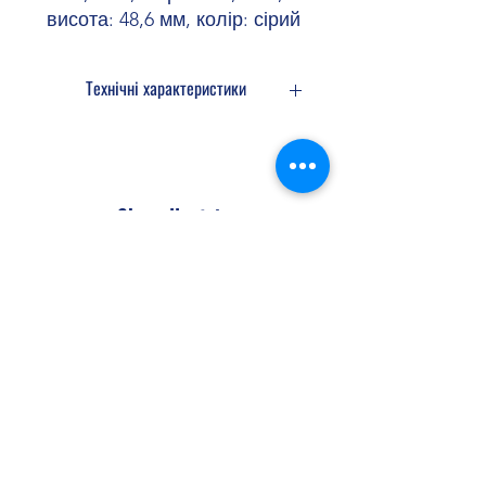
висота: 48,6 мм, колір: сірий
Технічні характеристики
Температура
-60 °C ... 110 °C
навколишнього
(діапазон
середовища
робочих
Shopellectric
(експлуатація)
температур з
урахуванням
самонагрівання;
максимальну
Доставка та Повернення
короткочасну
робочу
Політика конфіденційності
температуру
Договір оферти
див. в інструкції
RTI Elec.)
shopellectric@gmail.com
+380 (99) 652 00 46
Температура
-25 °C ... 60 °C
навколишнього
(короткочасно,
+380 (67) 452 01 10