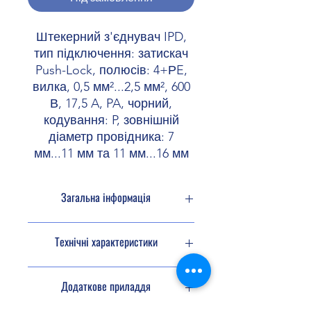
Штекерний з'єднувач IPD,
тип підключення: затискач
Push-Lock, полюсів: 4+РE,
вилка, 0,5 мм²...2,5 мм², 600
В, 17,5 A, PA, чорний,
кодування: P, зовнішній
діаметр провідника: 7
мм...11 мм та 11 мм...16 мм
Загальна інформація
ПОПЕРЕДЖЕННЯ! При прокладанні
Технічні характеристики
кабелю враховувати допустимі
радіуси вигину, оскільки через
високі згинальні зусилля буде
Полюсів
5
Додаткове приладдя
порушено ступінь захисту.
Захищати штекерний з'єднувач від
Вид при встановленні
4+PE