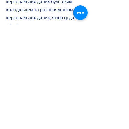
персональних даних будь-яким
володільцем та розпорядником
персональних даних, якщо ці дані
обробляються незаконно чи є
недостовірними;
7) на захист своїх персональних
даних від незаконної обробки та
випадкової втрати, знищення,
пошкодження у зв'язку з умисним
приховуванням, ненаданням чи
несвоєчасним їх наданням, а також
на захист від надання відомостей,
що є недостовірними чи ганьблять
честь, гідність та ділову репутацію
фізичної особи;
8) звертатися із скаргами на обробку