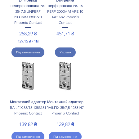
DIN-рейка
DIN-рейка
неперфорована NS
перфорована NS 15
35/ 7,5 UNPERF
PERF 2000MM VPE 10
2000MM 0801681
1401682 Phoenix
Phoenix Contact
Contact
Ціна
Ціна
258,29 ₴
451,71 ₴
129,15 ₴
/
1м
1
2
Під замовлення
У кошик
9
,
1
5
₴
з
а
1
М
Монтажний адаптер
Монтажний адаптер
е
RAILFIX 35/15 1383151
RAILFIX 35/7,5 1233147
т
Phoenix Contact
Phoenix Contact
р
и
Ціна
Ціна
139,82 ₴
139,82 ₴
Під замовлення
Під замовлення