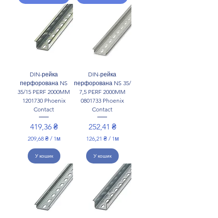
DIN-рейка
DIN-рейка
перфорована NS
перфорована NS 35/
35/15 PERF 2000MM
7,5 PERF 2000MM
1201730 Phoenix
0801733 Phoenix
Contact
Contact
Ціна
Ціна
419,36 ₴
252,41 ₴
209,68 ₴
/
1м
126,21 ₴
/
1м
2
1
0
2
У кошик
У кошик
9
6
,
,
6
2
8
1
₴
₴
з
з
а
а