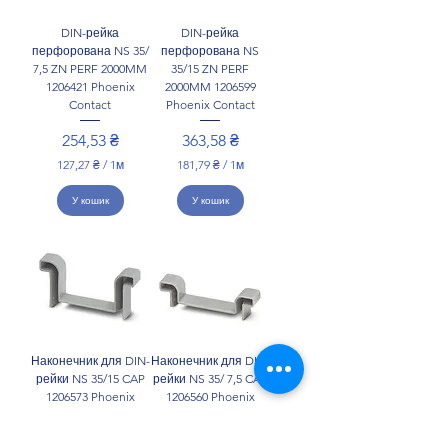
1
1
М
М
DIN-рейка
DIN-рейка
е
е
перфорована NS 35/
перфорована NS
т
т
7,5 ZN PERF 2000MM
35/15 ZN PERF
р
р
1206421 Phoenix
2000MM 1206599
и
и
Contact
Phoenix Contact
Ціна
Ціна
254,53 ₴
363,58 ₴
127,27 ₴
/
1м
181,79 ₴
/
1м
1
1
2
8
У кошик
У кошик
7
1
,
,
2
7
7
9
₴
₴
з
з
а
а
1
1
М
М
Наконечник для DIN-
Наконечник для DIN-
е
е
рейки NS 35/15 CAP
рейки NS 35/ 7,5 CAP
т
т
1206573 Phoenix
1206560 Phoenix
р
р
Contact
Contact
и
и