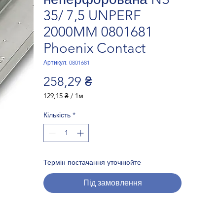
35/ 7,5 UNPERF
2000MM 0801681
Phoenix Contact
Артикул: 0801681
Ціна
258,29 ₴
129,15 ₴
/
1м
129,15 ₴
за
Кількість
*
1
Метр
Термін постачання уточнюйте
Під замовлення