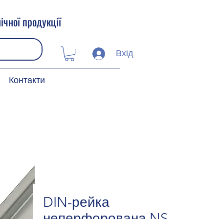
ічної продукції
Вхід
Контакти
DIN-рейка
неперфорована NS