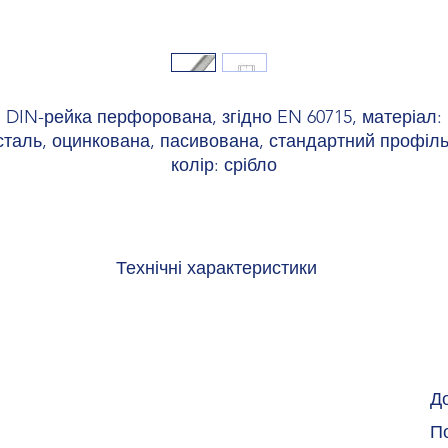
DIN-рейка перфорована, згідно EN 60715, матеріал:
сталь, оцинкована, пасивована, стандартний профіль
колір: срібло
Технічні характеристики
Ширина 35 мм
Висота 7,5 мм
Довжина 2000 мм
Колір срібний
Матеріал Сталь
Д
Покриття оцинкована, пасивована
По
Підключення у відповідності зі стандартом IEC / EN