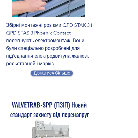
Збірні монтажні роз'єми QPD STAK 3 і
QPD STAS 3 Phoenix Contact
полегшують електромонтаж. Вони
були спеціально розроблені для
під'єднання електродвигуна жалюзі,
рольставней і маркіз.
Дізнатися більше
VALVETRAB-SPP (ПЗІП) Новий
стандарт захисту від перенапруг