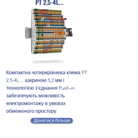
PT 2,5-4L...
Компактна чотирирівнева клема PT
2,5-4L… шириною 5,2 мм і
технологією з’єднання Push-in
забезпечують можливість
електромонтажу в умовах
обмеженого простору.
Дізнатися більше