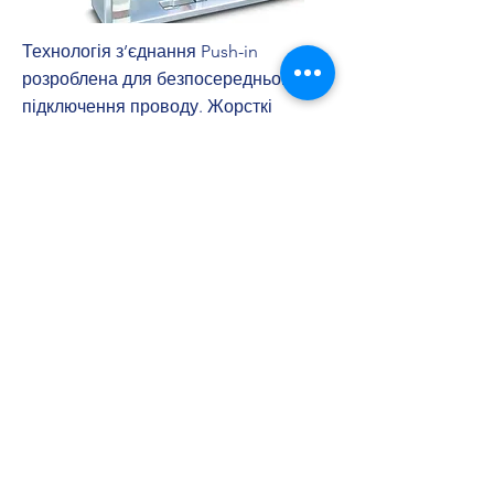
Технологія з’єднання Push-in
розроблена для безпосереднього
підключення проводу. Жорсткі
провідники чи провідники з
наконечником під’єднують в точці
підключення без використання
інструментів. Особливий контур
пружини з’єднання Push-in дає змогу
з легкістю виконувати підключення.
Вставлення не потребує великих
зусиль, що значно полегшує
електромонтаж.
Дізнатися більше