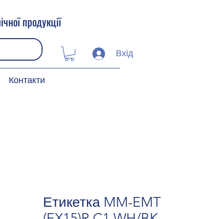
ічної продукції
Вхід
Контакти
Етикетка MM-EMT
(EX15)R C1 WH/BK