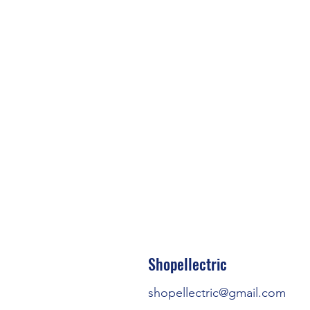
Прис
Shopellectric
Можливіс
shopellectric@gmail.com