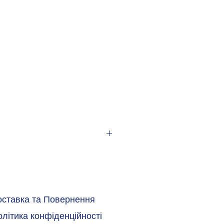
,
ERMOMARK GO
оставка та Повернення
ансферний
літика конфіденційності