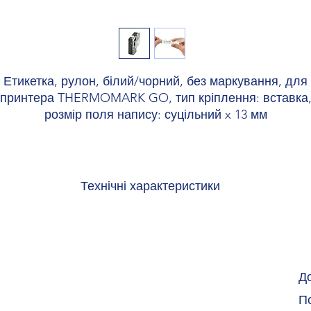
Етикетка, рулон, білий/чорний, без маркування, для
принтера THERMOMARK GO, тип кріплення: вставка
розмір поля напису: суцільний x 13 мм
Технічні характеристики
трій
1090747 TH
Д
ть друку
термотр
По