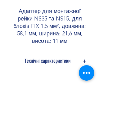
Адаптер для монтажної
рейки NS35 та NS15, для
блоків FIX 1,5 мм², довжина:
58,1 мм, ширина: 21,6 мм,
висота: 11 мм
Технічні характеристики
Загальні
відомості
Shopellectric
Колір
сірий
Матеріал
PA
Доставка та Повернення
Клас займистості
V0
згідно UL 94
Політика конфіденційності