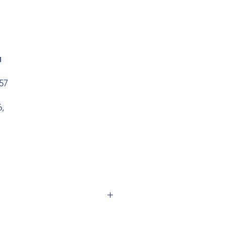
и
57
6,