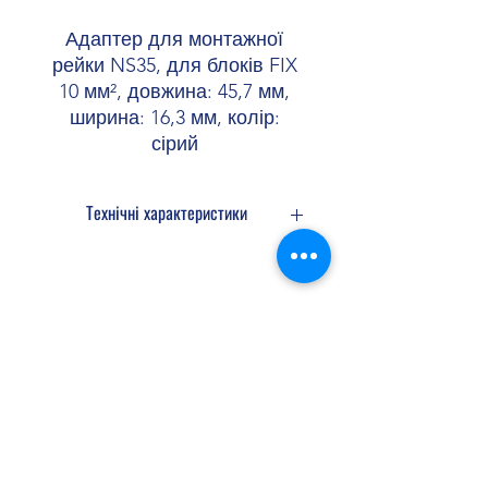
Адаптер для монтажної
рейки NS35, для блоків FIX
10 мм², довжина: 45,7 мм,
ширина: 16,3 мм, колір:
сірий
Технічні характеристики
Загальні
відомості
Shopellectric
Колір
сірий
Матеріал
PA
Доставка та Повернення
Клас займистості
V0
згідно UL 94
Політика конфіденційності