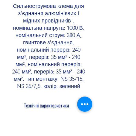
Сильнострумова клема для
з'єднання алюмінієвих і
мідних провідників ,
номінальна напруга: 1000 В,
номінальний струм: 380 А,
гвинтове з'єднання,
номінальний переріз: 240
мм², переріз: 35 мм² - 240
мм², номінальний переріз:
240 мм², переріз: 35 мм² - 240
мм², тип монтажу: NS 35/15,
NS 35/7,5, колір: зелений
Технічні характеристики
Загальне
Клемна колодка
для алюмінієвих
і мідних