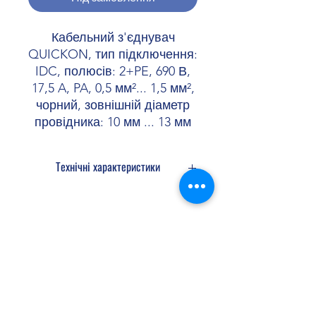
Кабельний з'єднувач
QUICKON, тип підключення:
IDC, полюсів: 2+PE, 690 В,
17,5 A, PA, 0,5 мм²... 1,5 мм²,
чорний, зовнішній діаметр
провідника: 10 мм ... 13 мм
Технічні характеристики
Конструкція QPD 3x1,5
Полюсів 3
Вигляд при установці 2+PE
Позначення полюсів 1, 2, PE
Shopellectric
Кількість точок підключення на
полюс 1
Механічні ключі Кодований профіль
Ізоляційні характеристики
Доставка та Повернення