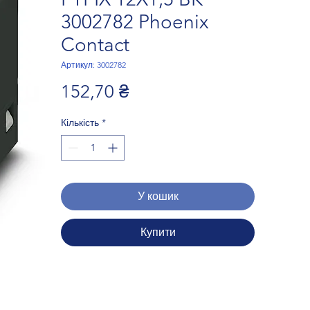
3002782 Phoenix
Contact
Артикул: 3002782
Ціна
152,70 ₴
Кількість
*
У кошик
Купити