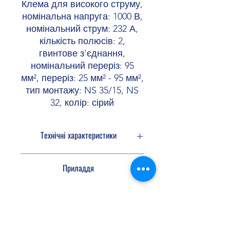
Клема для високого струму,
номінальна напруга: 1000 В,
номінальний струм: 232 А,
кількість полюсів: 2,
гвинтове з'єднання,
номінальний переріз: 95
мм², переріз: 25 мм² - 95 мм²,
тип монтажу: NS 35/15, NS
32, колір: сірий
Технічні характеристики
Кількість
2
Приладдя
підключень
Потенціали
1
Маркування
0829146 UCT-TM
16
Ізоляційні
Shopellectric
характеристики