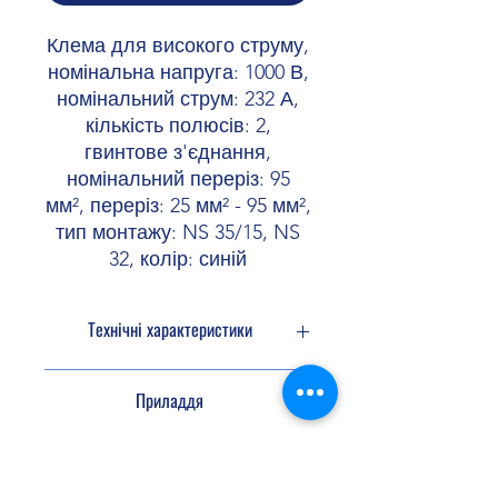
Клема для високого струму,
номінальна напруга: 1000 В,
номінальний струм: 232 А,
кількість полюсів: 2,
гвинтове з'єднання,
номінальний переріз: 95
мм², переріз: 25 мм² - 95 мм²,
тип монтажу: NS 35/15, NS
32, колір: синій
Технічні характеристики
Кількість
2
Приладдя
підключень
Потенціали
1
Маркування
0829146 UCT-TM
16