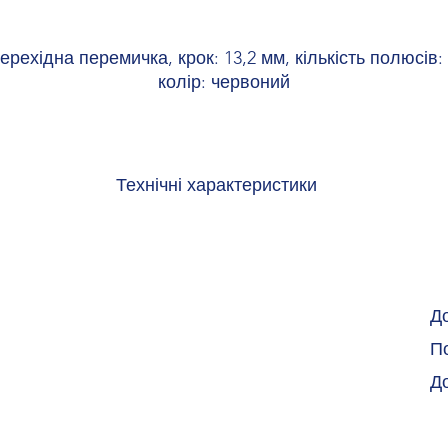
ерехідна перемичка, крок: 13,2 мм, кількість полюсів: 
колір: червоний
Технічні характеристики
лір
чер
ріал
М
Д
і згідно з UL 94
По
й матеріал
Д