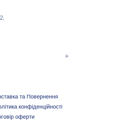
2,
воний
ідь
оставка та Повернення
V0
літика конфіденційності
PA
оговір оферти