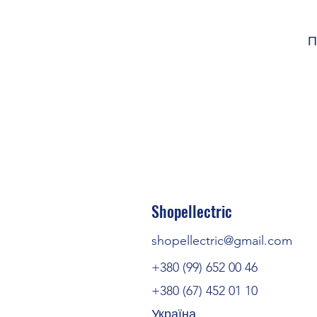
П
Ко
Мате
Shopellectric
Рейтинг горючост
shopellectric@gmail.com
Ізоляційни
+380 (99) 652 00 46
+380 (67) 452 01 10
Україна