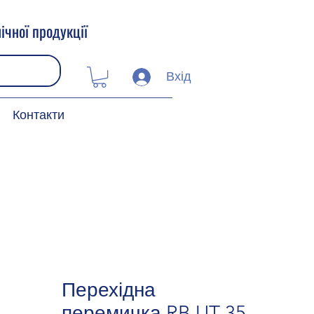
ічної продукції
Вхід
Контакти
Перехідна
перемичка RB UT 35-