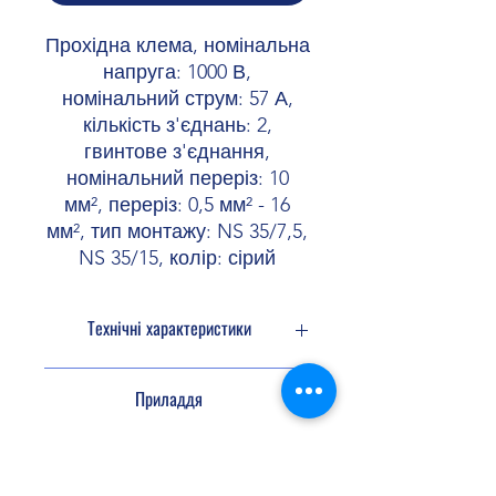
Прохідна клема, номінальна
напруга: 1000 В,
номінальний струм: 57 А,
кількість з'єднань: 2,
гвинтове з'єднання,
номінальний переріз: 10
мм², переріз: 0,5 мм² - 16
мм², тип монтажу: NS 35/7,5,
NS 35/15, колір: сірий
Технічні характеристики
Кількість
2
Приладдя
підключень
Потенціали
1
Перемичка
3005947 FBS 2-10