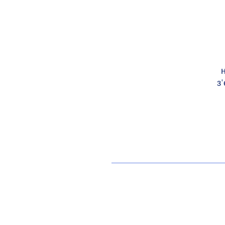
н
з
Кількість 
Потен
Пере
Ізоляційні х