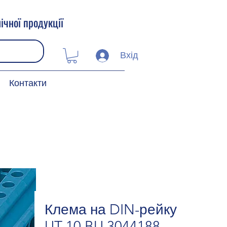
ічної продукції
Вхід
Контакти
Клема на DIN-рейку
UT 10 BU 3044188