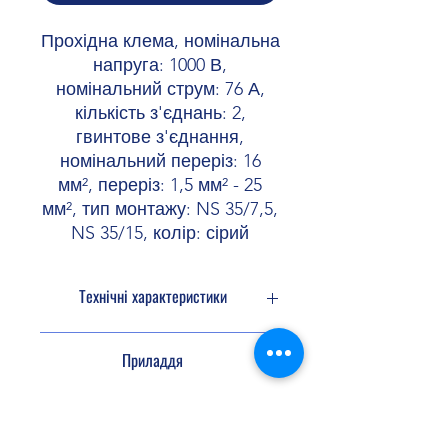
Прохідна клема, номінальна
напруга: 1000 В,
номінальний струм: 76 А,
кількість з'єднань: 2,
гвинтове з'єднання,
номінальний переріз: 16
мм², переріз: 1,5 мм² - 25
мм², тип монтажу: NS 35/7,5,
NS 35/15, колір: сірий
Технічні характеристики
Кількість
2
Приладдя
підключень
Потенціали
1
Перемичка
3005950 FBS 2-12