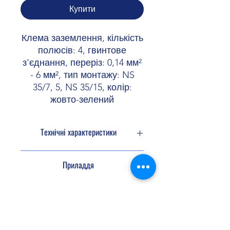
Купити
Клема заземлення, кількість
полюсів: 4, гвинтове
з'єднання, переріз: 0,14 мм²
- 6 мм², тип монтажу: NS
35/7, 5, NS 35/15, колір:
жовто-зелений
Технічні характеристики
Кількість
4
Приладдя
підключень
Потенціали
1
Перемичка
3030336
3036932
FBS 2-6
FBS 2-6
Ізоляційні
BU
Shopellectric
характеристики