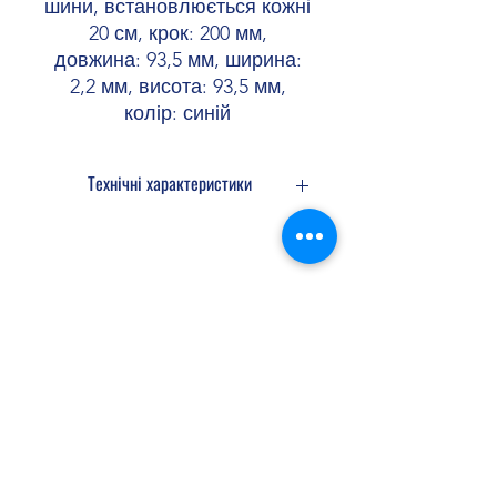
шини, встановлюється кожні
20 см, крок: 200 мм,
довжина: 93,5 мм, ширина:
2,2 мм, висота: 93,5 мм,
колір: синій
Технічні характеристики
Температура
-60 °C ... 105
навколишнього
°C (макс.
середовища
короткочасна
Shopellectric
(експлуатація)
робоча
температура
RTI Elec.)
Доставка та Повернення
Температура
-25 °C ... 60 °C
навколишнього
(короткочасно,
Політика конфіденційності
середовища
не
Договір оферти
(зберігання/
перевищуючи