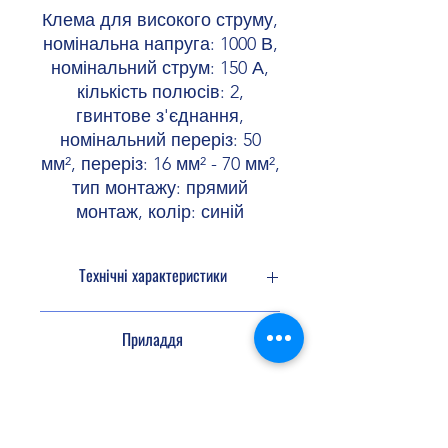
Клема для високого струму,
номінальна напруга: 1000 В,
номінальний струм: 150 А,
кількість полюсів: 2,
гвинтове з'єднання,
номінальний переріз: 50
мм², переріз: 16 мм² - 70 мм²,
тип монтажу: прямий
монтаж, колір: синій
Технічні характеристики
Кількість
2
Приладдя
підключень
Потенціали
1
Маркування
0829142 UCT-TM
10
Ізоляційні