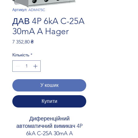
Артикул: ADM475C
ДАВ 4P 6kA C-25A
30mA A Hager
Ціна
7 352,80 ₴
Кількість
*
У кошик
Купити
Диференційний
автоматичний вимикач 4P
6kA C-25A 30mA A