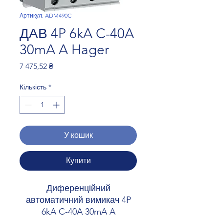
Артикул: ADM490C
ДАВ 4P 6kA C-40A
30mA A Hager
Ціна
7 475,52 ₴
Кількість
*
У кошик
Купити
Диференційний
автоматичний вимикач 4P
6kA C-40A 30mA A