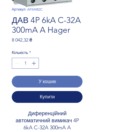
Артикул: AFM482C
ДАВ 4P 6kA C-32A
300mA A Hager
Ціна
8 042,32 ₴
Кількість
*
У кошик
Купити
Диференційний
автоматичний вимикач 4P
6kA C-32A 300mA A