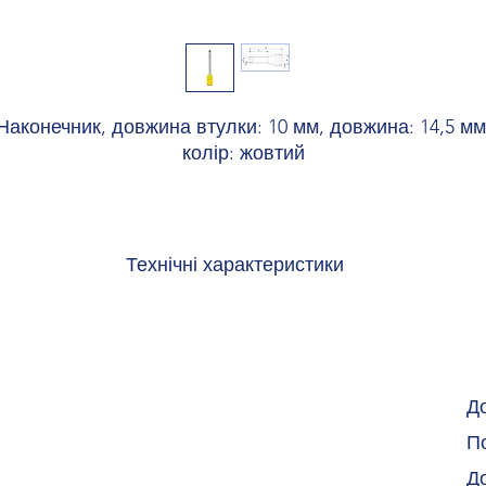
Наконечник, довжина втулки: 10 мм, довжина: 14,5 мм
колір: жовтий
Технічні характеристики
Переріз гнучкого провідника макс. 0,25 мм²
Переріз провідника AWG макс. 24
Довжина зачистки 12 мм
Довжина 14,5 мм
Довжина втулки 10 мм
Д
Діаметр наконечника 0,8 мм
По
Товщина стінки гільзи 0,15 мм
Товщина ізоляційної втулки 0,25 мм
Д