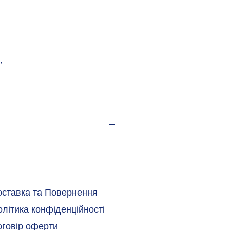
,
оставка та Повернення
літика конфіденційності
оговір оферти