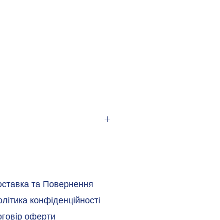
оставка та Повернення
літика конфіденційності
оговір оферти