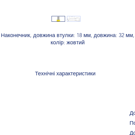
Наконечник, довжина втулки: 18 мм, довжина: 32 мм,
колір: жовтий
Технічні характеристики
Перетин гнучкого провідника макс. 25 мм²
Довжина зняття ізоляції 22 мм.
Довжина наконечника 18 мм
Довжина частини, що зачищається, макс. 22 мм
Діаметр наконечника 7,3 мм
Д
Товщина стінки гільзи 0,2 мм
По
Товщина ізолюючої втулки 0,5 мм
Внутрішній розмір Ізолювальні втулки 11 мм
Д