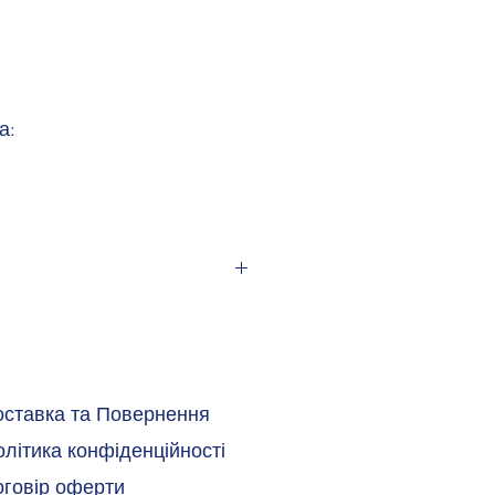
а:
оставка та Повернення
літика конфіденційності
оговір оферти