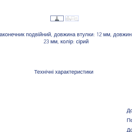
аконечник подвійний, довжина втулки: 12 мм, довжин
23 мм, колір: сірий
Технічні характеристики
Переріз гнучкого провідника макс. 4 мм²
Переріз провідника AWG макс. 12
Довжина зачистки 17 мм
Довжина 23 мм
Довжина втулки 12 мм
Д
Діаметр наконечника 3,8 мм
По
Товщина стінки гільзи 0,2 мм
Товщина ізоляційної втулки 0,3 мм
Д