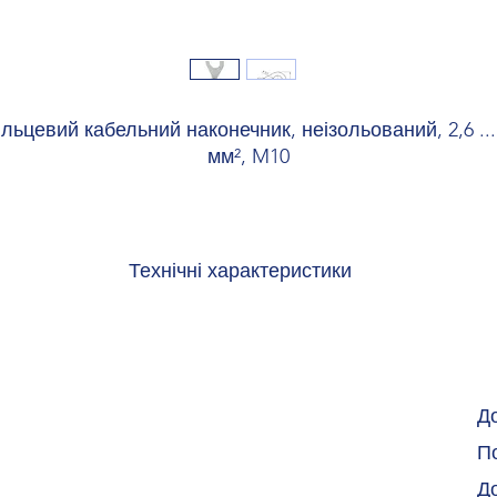
ільцевий кабельний наконечник, неізольований, 2,6 ...
мм², M10
Технічні характеристики
Ширина 18 мм
Довжина ізолюючої втулки 6 мм
Довжина частини, що зачищається, макс. 9 мм
Відстань між серединами ізолювальних втулок 15 мм
Товщина матеріалу, мін. 1 мм
Д
Внутрішній розмір ізолюючої втулки 3,6 мм
По
Внутрішній діаметр 10,5 мм
Колір сріблястий
Д