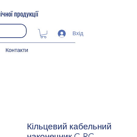
ічної продукції
Вхід
Контакти
Кільцевий кабельний
наконечник C-RC