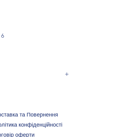
 6
оставка та Повернення
літика конфіденційності
оговір оферти