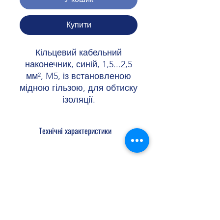
Купити
Кільцевий кабельний
наконечник, синій, 1,5...2,5
мм², M5, із встановленою
мідною гільзою, для обтиску
ізоляції.
Технічні характеристики
Ширина 9,5 мм
Довжина втулки ізоляційного
матеріалу 11 мм
Відстань від центру до ізоляційного
Shopellectric
матеріалу втулки 7,3 мм
Мін. товщина матеріалу 0,8 мм
Внутрішні розміри ізоляційної втулки