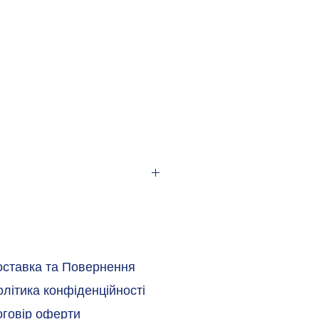
оставка та Повернення
літика конфіденційності
оговір оферти