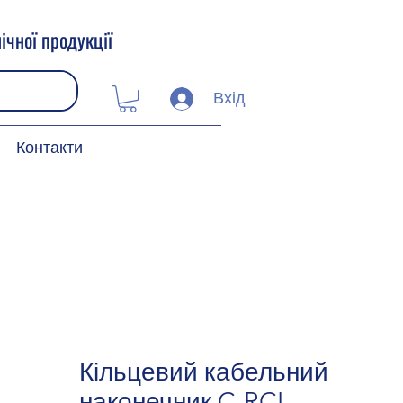
ічної продукції
Вхід
Контакти
Кільцевий кабельний
наконечник C-RCI