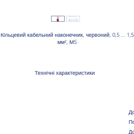
Кільцевий кабельний наконечник, червоний, 0,5 ... 1,5
мм², М5
Технічні характеристики
Ширина 8 мм
Довжина 21,7 мм
Довжина втулки ізоляційного матеріалу 10,5 мм
Максимальна довжина зачистки 7 мм
Відстань від центру до ізоляційного матеріалу втулки 7,3 мм
Д
Мін. товщина матеріалу 0,75 мм
По
Внутрішні розміри ізоляційної втулки 4,1 мм
Внутрішній діаметр 5,3 мм
Д