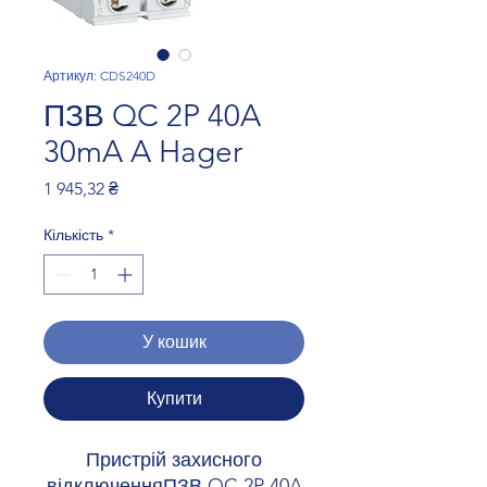
Артикул: CDS240D
ПЗВ QC 2P 40A
30mA A Hager
Ціна
1 945,32 ₴
Кількість
*
У кошик
Купити
Пристрій захисного
відключенняПЗВ QC 2P 40A