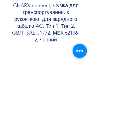
CHARX connect, Сумка для
транспортування, з
рукояткою, для зарядного
кабелю AC, Тип 1, Тип 2,
GB/T, SAE J1772, МЕК 62196-
2, чорний
Shopellectric
Доставка та Повернення
Політика конфіденційності
Договір оферти
shopellectric@gmail.com
+380 (99) 652 00 46