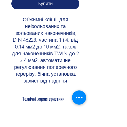
Купити
Обжимні кліщі, для
неізольованих та
ізольованих наконечників,
DIN 46228, частина 1 і 4, від
0,14 мм2 до 10 мм2, також
для наконечників TWIN до 2
x 4 мм2, автоматичне
регулювання поперечного
перерізу, бічна установка,
захист від падіння
Технічні характеристики
Форма обтиску гексагональна
Позиція обтиску 1
Мін. переріз 0,14 мм²