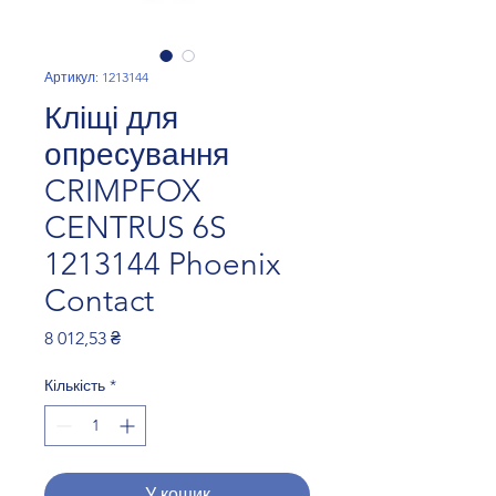
Артикул: 1213144
Кліщі для
опресування
CRIMPFOX
CENTRUS 6S
1213144 Phoenix
Contact
Ціна
8 012,53 ₴
Кількість
*
У кошик