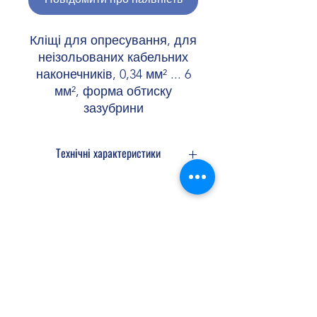
Кліщі для опресування, для
неізольованих кабельних
наконечників, 0,34 мм² ... 6
мм², форма обтиску
зазубрини
Технічні характеристики
Вид обтиску Форма обтиску -
зазубрини
Поз. обтиску 1
Перетин, мін. 0,34 мм²
Shopellectric
Перетин, макс. 2,5 мм²
AWG мін. 22
AWG макс. 14
Поз. обтиску 2
Доставка та Повернення
Перетин, мін. 4 мм²