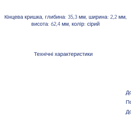
Кінцева кришка, глибина: 35,3 мм, ширина: 2,2 мм,
висота: 62,4 мм, колір: сірий
Технічні характеристики
 середовища (експлуатація)
-60 °C ... 110 °C (макс. коро
El
о середовища (зберігання/
-25 °C ... 60 °C (короткочасно
Д
тування)
+70
По
ого середовища (монтаж)
-5 °C .
Д
рігання/транспортування)
30 % .