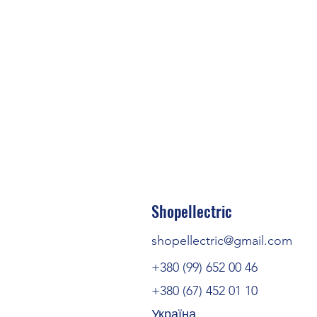
Температура навколишнього
Shopellectric
Температура навколишньог
транспор
shopellectric@gmail.com
Температура навколишнь
+380 (99) 652 00 46
Допустима вологість (збе
+380 (67) 452 01 10
Україна