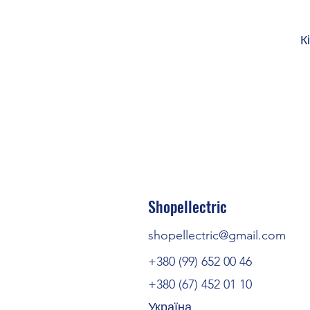
К
Умови навколишн
Температура навколишнього
Shopellectric
shopellectric@gmail.com
Температура навколишньог
транспор
+380 (99) 652 00 46
Температура навколишнь
+380 (67) 452 01 10
Україна