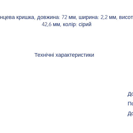
інцева кришка, довжина: 72 мм, ширина: 2,2 мм, висот
42,6 мм, колір: сірий
Технічні характеристики
ього середовища
 середовища (експлуатація)
-60 °C ... 105 °C (макс. коро
El
Д
о середовища (зберігання/
-25 °C ... 60 °C (короткочасно,
По
тування)
+70
Д
ого середовища (монтаж)
-5 °C .