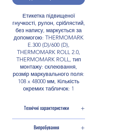
Етикетка підвищеної
гнучкості, рулон, сріблястий,
без напису, маркується за
допомогою: THERMOMARK
E.300 (D)/600 (D),
THERMOMARK ROLL 2.0,
THERMOMARK ROLL, тип
монтажу: склеювання,
розмір маркувального поля:
108 x 48000 мм, Кількість
окремих табличок: 1
Технічні характеристики
Властивість виробу підвищена
Випробування
гнучкість
Кількість окремих табличок 1