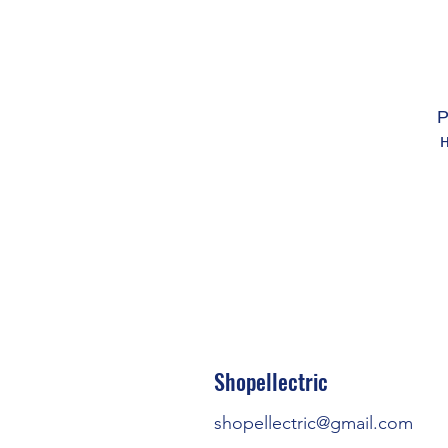
Р
н
Роз
Шир
Shopellectric
Вис
shopellectric@gmail.com
Гли