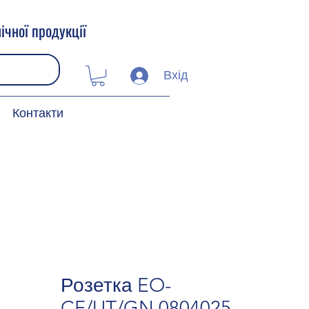
ічної продукції
Вхід
Контакти
Розетка EO-
CF/UT/GN 0804025