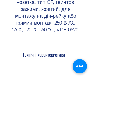
Розетка, тип CF, гвинтові
зажими, жовтий, для
монтажу на дін-рейку або
прямий монтаж, 250 В AC,
16 A, -20 °C, 60 °C, VDE 0620-
1
Технічні характеристики
Розміри
Ширина
45 мм
Shopellectric
Висота
75 мм
Глибина
60 мм
Доставка та Повернення
Навколишні умови
Політика конфіденційності