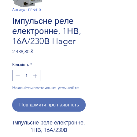
Артикул: EPN410
Імпульсне реле
електронне, 1НВ,
16А/230В Hager
Ціна
2 438,80 ₴
Кількість
*
Наявність/постачання уточнюйте
Повідомити про наявність
Імпульсне реле електронне,
1НВ, 16А/230В