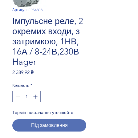
Артикул: EPS450B
Імпульсне реле, 2
окремих входи, з
затримкою, 1НВ,
16А / 8-24В,230В
Hager
Ціна
2 389,92 ₴
Кількість
*
Термін постачання уточнюйте
Під замовлення