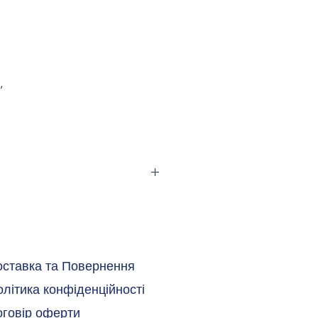
,
20
2 мм
оставка та Повернення
літика конфіденційності
ремичок можуть відрізнятися при
оговір оферти
их модульних клемах)