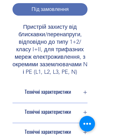
Під замовлення
Пристрій захисту від
блискавки/перенапруги,
відповідно до типу 1+2/
класу I+II, для трифазних
мереж електроживлення, з
окремими заземлювачами N
і PE (L1, L2, L3, PE, N)
Технічні характеристики
Тип виробу
Комбінований
Технічні характеристики
розрядник
Серія виробів
SEC Family
Механічні
Технічні характеристики
характеристики