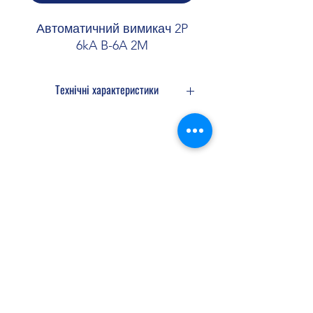
Автоматичний вимикач 2P
6kA B-6A 2M
Технічні характеристики
Архітектура
Кількість захищених
2
полюсів:
Shopellectric
Кількість полюсів:
2
P
Доставка та Повернення
Тип полюса:
2
P
Політика конфіденційності
Договір оферти
Крива:
B
shopellectric@gmail.com
Функції