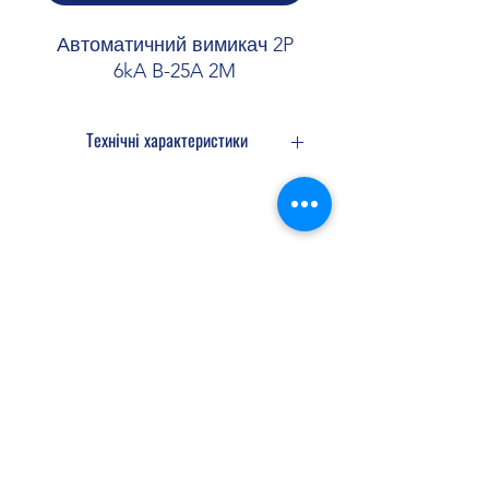
Автоматичний вимикач 2P
6kA B-25A 2M
Технічні характеристики
Архітектура
Кількість захищених
2
полюсів:
Shopellectric
Кількість полюсів:
2
P
Доставка та Повернення
Тип полюса:
2
P
Політика конфіденційності
Договір оферти
Крива:
B
shopellectric@gmail.com
Функції