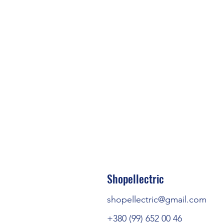
Кількість захи
Shopellectric
Кількість
shopellectric@gmail.com
Тип п
+380 (99) 652 00 46
Кри