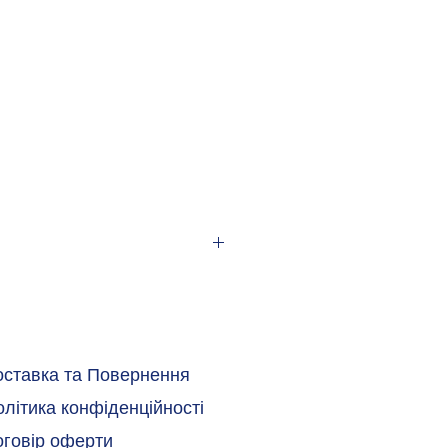
2
 P
оставка та Повернення
 P
літика конфіденційності
оговір оферти
C