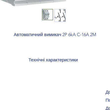
Автоматичний вимикач 2P 6kA C-16A 2M
Технічні характеристики
Архітектура
щених полюсів:
 полюсів:
2
Д
олюса:
2
По
Д
ва: