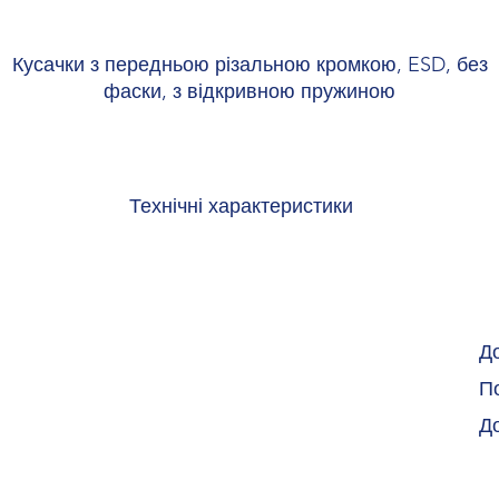
Кусачки з передньою різальною кромкою, ESD, без
фаски, з відкривною пружиною
Технічні характеристики
Ширина 60 мм
Висота 8 мм
Довжина 125 мм
Колір різнокольоровий
Матеріал Сталь
Д
Покриття фосфатоване
По
Д