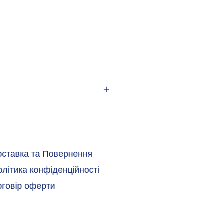
оставка та Повернення
літика конфіденційності
оговір оферти