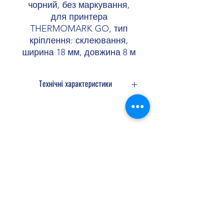
чорний, без маркування,
для принтера
THERMOMARK GO, тип
кріплення: склеювання,
ширина 18 мм, довжина 8 м
Технічні характеристики
Пристрій
1090747 THERMOMARK GO
1221548 THERMOMARK GO SET
Тип друку Термотрансферний
Shopellectric
Тип кріплення Склеювання
Відповідає RoHS
Клей акриловий
Колір білий/чорний
Доставка та Повернення
Матеріал Поліестер
Політика конфіденційності
Компоненти без силікону, галогену
та кадмію
Договір оферти
Ширина 18 мм